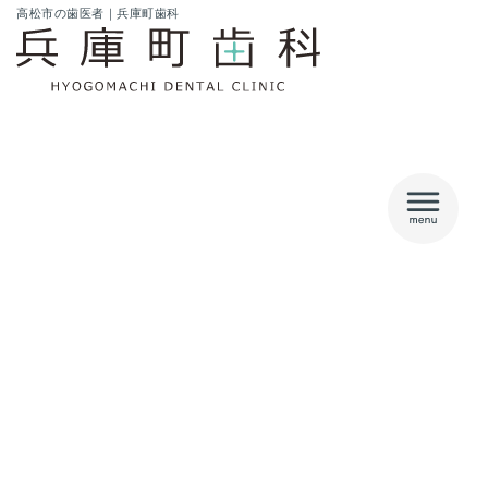
内
高松市の歯医者｜兵庫町歯科
容
を
ス
キ
ッ
プ