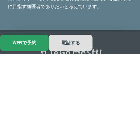
に目指す歯医者でありたいと考えています。
WEBで予約
電話する
香川県高松市の歯医者｜兵庫町歯科
T
F
w
a
i
c
t
e
サイトマップ
プライバシーポリシー
t
b
© 兵庫町歯科 All rights reserved.
e
o
r
o
k
-
f