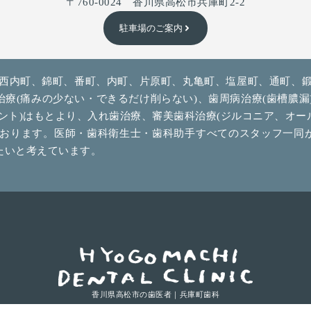
〒760-0024 香川県高松市兵庫町2-2
駐車場のご案内
、西内町、錦町、番町、内町、片原町、丸亀町、塩屋町、通町、鍛
(痛みの少ない・できるだけ削らない)、歯周病治療(歯槽膿漏)、
ント)はもとより、入れ歯治療、審美歯科治療(ジルコニア、オ
ております。医師・歯科衛生士・歯科助手すべてのスタッフ一同
たいと考えています。
香川県高松市の歯医者｜兵庫町歯科
T
F