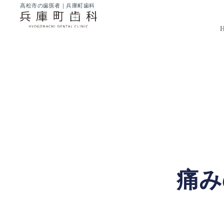
内
高松市の歯医者｜兵庫町歯科
容
を
ス
キ
ッ
プ
痛み