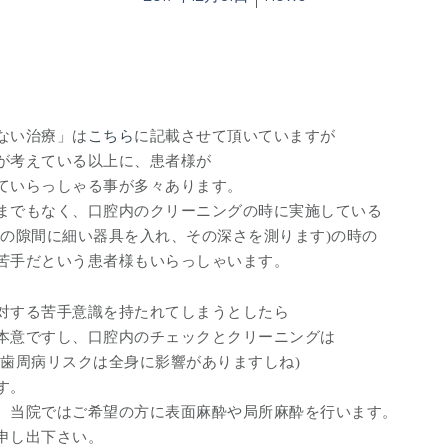
ない治療」は
こちら
に記載させて頂いていますが
が考えている以上に、患者様が
ていらっしゃる事が多々あります。
までもなく、口腔内のクリーニングの時に実施している
間の隙間に細い器具を入れ、その深さを測ります)の時の
苦手だという患者様もいらっしゃいます。
対する苦手意識を持たれてしまうとしたら
本意ですし、口腔内のチェックとクリーニングは
(歯周病リスクは全身に影響がありますしね)
す。
、当院ではご希望の方に表面麻酔や局所麻酔を行います。
申し出下さい。