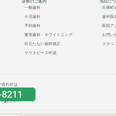
診療のご案内
当院につ
一般歯科
兵庫町
小児歯科
歯科医
予防歯科
医院ア
審美歯科・ホワイトニング
お問い
目立たない歯科矯正
スタッ
マウスピース作成
い合わせは
-8211
歯にいい