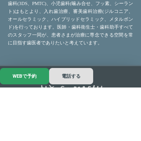
歯科(3DS、PMTC)、小児歯科(噛み合せ、フッ素、シーラン
ト)はもとより、入れ歯治療、審美歯科治療(ジルコニア、
オールセラミック、ハイブリッドセラミック、メタルボン
ド)を行っております。医師・歯科衛生士・歯科助手すべて
のスタッフ一同が、患者さまが治療に専念できる空間を常
に目指す歯医者でありたいと考えています。
WEBで予約
電話する
香川県高松市の歯医者｜兵庫町歯科
T
F
w
a
i
c
t
e
サイトマップ
プライバシーポリシー
t
b
© 兵庫町歯科 All rights reserved.
e
o
r
o