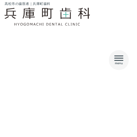
内
高松市の歯医者｜兵庫町歯科
容
を
ス
キ
ッ
プ